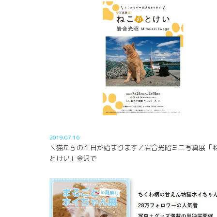
2019.07.16
＼猫たちの１日が始まります／岩合光昭ミニ写真展「
とけい」金沢で