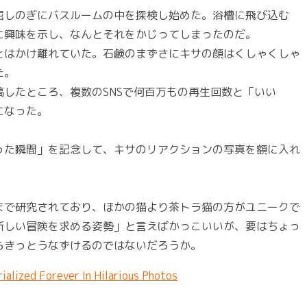
屈しのぎにバスルームの中を探検し始めた。浴槽に飛び込む
に興味を示し、なんとそれをかじってしまったのだ。
とはかけ離れていた。石鹸のまずさにキサの顔はくしゃくしゃ
た。
したところ、複数のSNSで何百万もの再生回数と「いい
になった。
った瞬間」を記念して、キサのリアクションの写真を額に入れ
まで研究されており、ほかの猫より茶トラ猫の方がユニークで
新しい冒険を求める姿勢」と言えばかっこいいが、要はちょっ
らきっとうなずけるのではないだろうか。
ialized Forever In Hilarious Photos