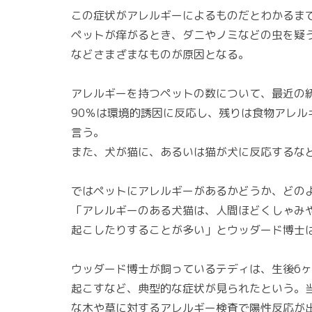
この症状がアレルギーによるものだとわかるま
ペットが痒がるとき、ダニやノミなどの虫を疑
などさまざまなものが原因となる。
アレルギーを持つペットの数について、最近の
90％は環境的誘因に反応し、残りは食物アレ
言う。
また、犬が猫に、あるいは猫が犬に反応するな
ではペットにアレルギーがあるかどうか、どの
「アレルギーのある犬猫は、人間ほどくしゃみ
起こしたりすることが多い」とウッダード博士
ウッダード博士が飼っているテディは、生後6
起こすなど、典型的な症状が見られたという。
な木や草に対するアレルギー検査で陽性反応が