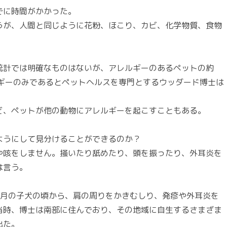
でに時間がかかった。
うが、人間と同じように花粉、ほこり、カビ、化学物質、食物
統計では明確なものはないが、アレルギーのあるペットの約
ルギーのみであるとペットヘルスを専門とするウッダード博士は
ど、ペットが他の動物にアレルギーを起こすこともある。
ようにして見分けることができるのか？
や咳をしません。掻いたり舐めたり、頭を振ったり、外耳炎を
は言う。
ヶ月の子犬の頃から、肩の周りをかきむしり、発疹や外耳炎を
当時、博士は南部に住んでおり、その地域に自生するさまざま
出た。