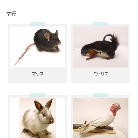
マ行
マウス
ミケリス