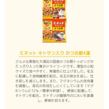
ミネット キトサン入り かつお節4連
グルメな愛猫も大満足の国産かつお節トッピングが
たっぷり入った贅沢ドライフードです。薄型の小粒
サイズで食べやすく、無着色に仕上げました。毛玉
に配慮して食物繊維を配合。毛玉の排出を促し、吐
き戻しを減らします。また、マグネシウムの含有量
を調整し、尿石の形成をしにくくしています（マグ
ネシウム0.12％／標準分析値）。 便臭に配慮して、
キトサンを配合。キトサンが腸管内のにおいを吸着
し、便臭を抑えます。