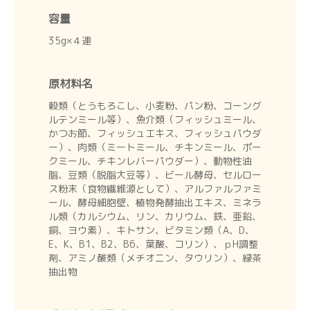
容量
35g×４連
原材料名
穀類（とうもろこし、小麦粉、パン粉、コーング
ルテンミール等）、魚介類（フィッシュミール、
かつお節、フィッシュエキス、フィッシュパウダ
ー）、肉類（ミートミール、チキンミール、ポー
クミール、チキンレバーパウダー）、動物性油
脂、豆類（脱脂大豆等）、ビール酵母、セルロー
ス粉末（食物繊維源として）、アルファルファミ
ール、酵母細胞壁、植物発酵抽出エキス、ミネラ
ル類（カルシウム、リン、カリウム、鉄、亜鉛、
銅、ヨウ素）、キトサン、ビタミン類（A、D、
E、K、B1、B2、B6、葉酸、コリン）、ｐH調整
剤、アミノ酸類（メチオニン、タウリン）、緑茶
抽出物