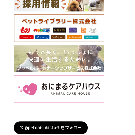
𝕏 @petdaisukistaff をフォロー