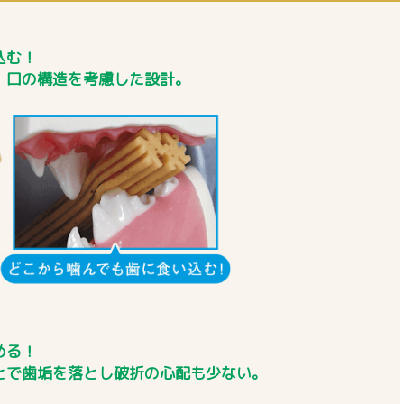
込む！
、口の構造を考慮した設計。
める！
とで歯垢を落とし破折の心配も少ない。