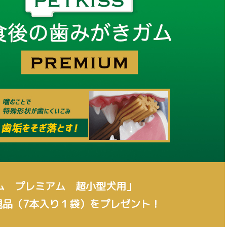
ム プレミアム 超小型犬用」
現品（7本入り１袋）を
プレゼント！