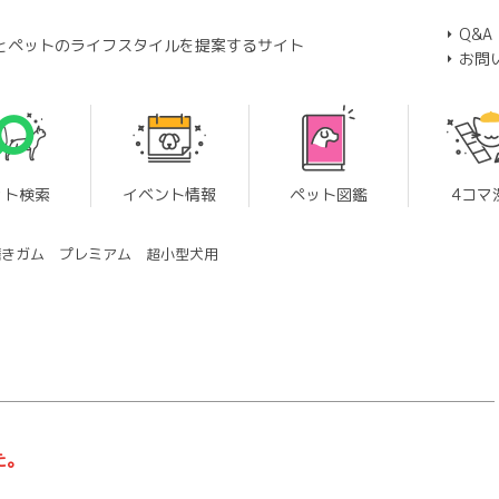
Q&A
とペットのライフスタイルを提案するサイト
お問
ット検索
イベント情報
ペット図鑑
4コマ
歯磨きガム プレミアム 超小型犬用
た。