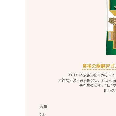
食後の歯磨きガ
PETKISS食後の歯みがき
当社獣医師と共同開発し、どこを噛
長く噛めます。1日1
ミルク
容量
7本