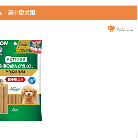
アム 超小型犬用
わんモニ