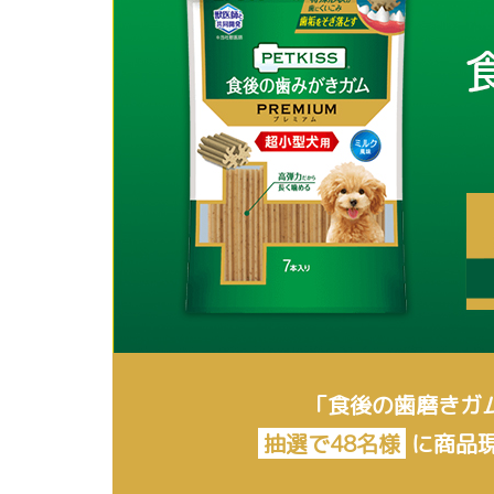
「食後の歯磨きガ
抽選で48名様
に
商品