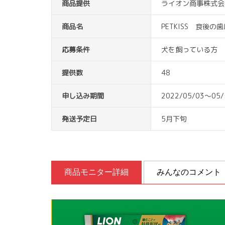
商品提供
ライオン商事株式会
商品名
PETKISS 食後
応募条件
犬を飼っている方
提供数
48
申し込み期間
2022/05/03～05/
発送予定日
5月下旬
商品モニター詳細
みんなのコメント