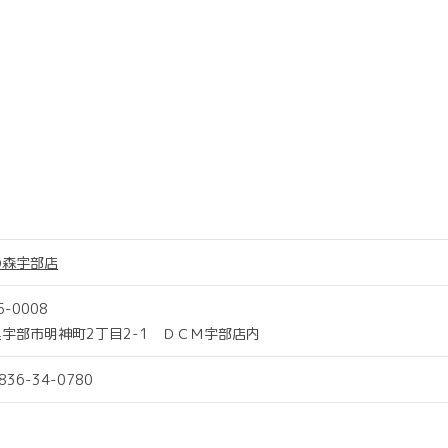
の森宇部店
5-0008
宇部市明神町2丁目2-1 ＤＣＭ宇部店内
0836-34-0780