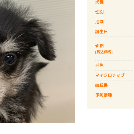
犬種
性別
地域
誕生日
価格
[税込価格]
毛色
マイクロチップ
血統書
予防接種