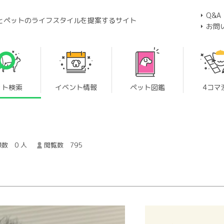
Q&A
とペットのライフスタイルを提案するサイト
お問
ット検索
イベント情報
ペット図鑑
4コマ
数 0 人
閲覧数 795