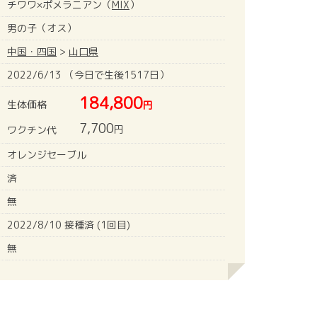
チワワ×ポメラニアン（
MIX
）
男の子（オス）
中国・四国
>
山口県
2022/6/13 （今日で生後1517日）
184,800
生体価格
円
7,700
円
ワクチン代
オレンジセーブル
済
無
2022/8/10 接種済 (1回目)
無