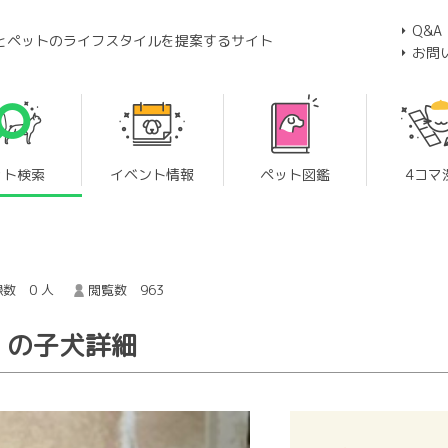
Q&A
とペットのライフスタイルを提案するサイト
お問
ット検索
イベント情報
ペット図鑑
4コマ
数 0 人
閲覧数 963
 の子犬詳細