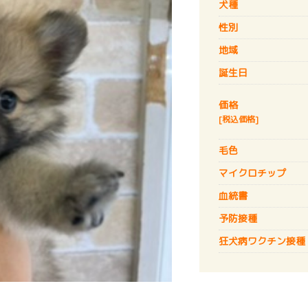
犬種
性別
地域
誕生日
価格
[税込価格]
毛色
マイクロチップ
血統書
予防接種
狂犬病
ワクチン接種