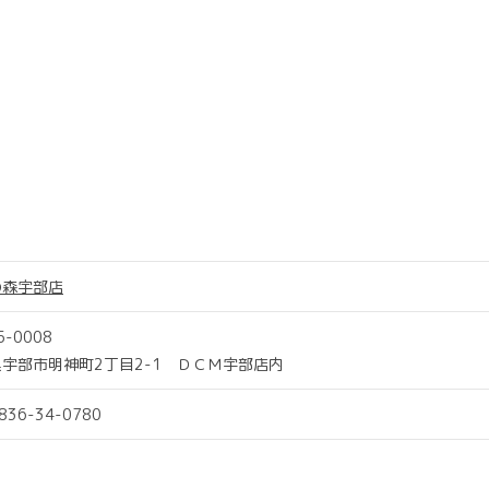
の森宇部店
5-0008
宇部市明神町2丁目2-1 ＤＣＭ宇部店内
0836-34-0780