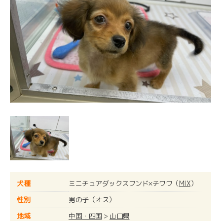
犬種
ミニチュアダックスフンド×チワワ（
MIX
）
性別
男の子（オス）
地域
中国・四国
>
山口県