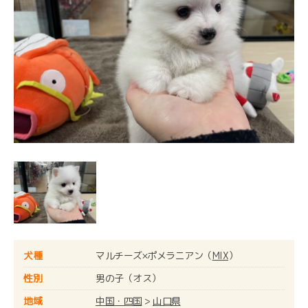
犬種
マルチーズ×ポメラニアン（
MIX
）
性別
男の子（オス）
地域
中国・四国
>
山口県