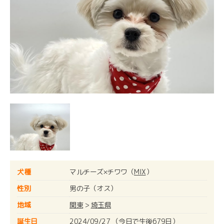
犬種
マルチーズ×チワワ（
MIX
）
性別
男の子（オス）
地域
関東
>
埼玉県
誕生日
2024/09/27 （今日で生後679日）