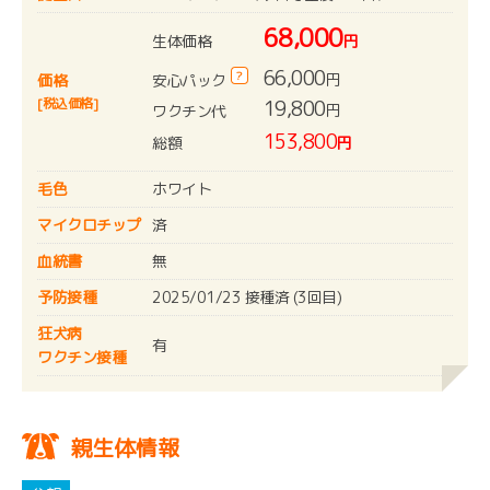
68,000
生体価格
円
66,000
?
円
安心パック
価格
[税込価格]
19,800
円
ワクチン代
153,800
総額
円
毛色
ホワイト
マイクロチップ
済
血統書
無
予防接種
2025/01/23 接種済 (3回目)
狂犬病
有
ワクチン接種
親生体情報