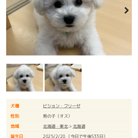
Next
犬種
ビション・フリーゼ
性別
男の子（オス）
地域
北海道・東北
>
北海道
誕生日
2025/2/20 （今日で生後533日）