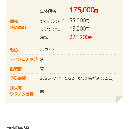
175,000
生体価格
円
33,000
?
円
安心パック
価格
[税込価格]
13,200
円
ワクチン代
221,200
総額
円
毛色
ホワイト
マイクロチップ
済
血統書
有
予防接種
2025/4/14、5/22、6/26 接種済 (3回目)
狂犬病
無
ワクチン接種