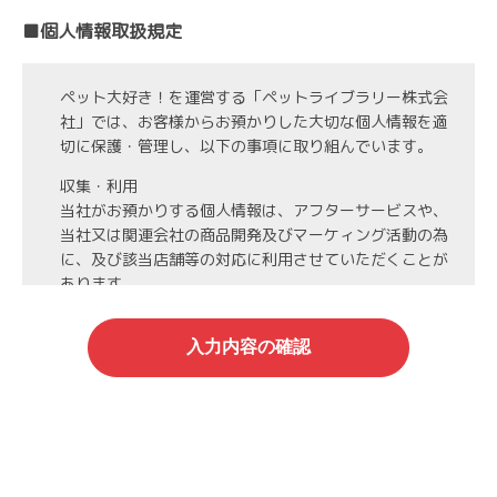
■個人情報取扱規定
ペット大好き！を運営する「ペットライブラリー株式会
社」では、お客様からお預かりした大切な個人情報を適
切に保護・管理し、以下の事項に取り組んでいます。
収集・利用
当社がお預かりする個人情報は、アフターサービスや、
当社又は関連会社の商品開発及びマーケィング活動の為
に、及び該当店舗等の対応に利用させていただくことが
あります。
第3者への開示・委託先の管理
当社がお預かりする個人情報は、お客様の同意・承諾を
得た場合や法令等に基づく開示・提供が必要な場合、人
の生命、身体または財産保護のために必要な場合、業務
の委託を行う場合（DMの発送など）を除き、第三者に
開示・提供いたしません。
また、業務の委託を行う場合には、業務委託先と機密保
持契約を締結し、厳重な管理を義務付けます。