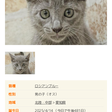
猫種
ロシアンブルー
性別
男の子（オス）
地域
北陸・中部
>
愛知県
誕生日
2025/4/14 （今日で生後481日）