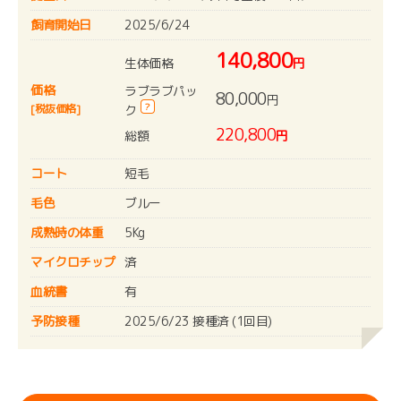
飼育開始日
2025/6/24
140,800
生体価格
円
価格
ラブラブパッ
80,000
円
?
[税抜価格]
ク
220,800
総額
円
コート
短毛
毛色
ブルー
成熟時の体重
5Kg
マイクロチップ
済
血統書
有
予防接種
2025/6/23 接種済 (1回目)