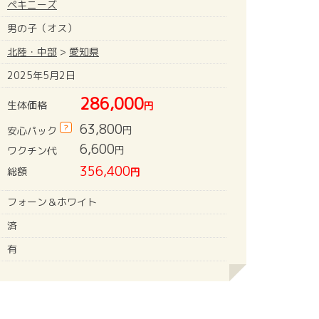
ペキニーズ
男の子（オス）
北陸・中部
>
愛知県
2025年5月2日
286,000
生体価格
円
63,800
?
円
安心パック
6,600
円
ワクチン代
356,400
総額
円
フォーン＆ホワイト
済
有