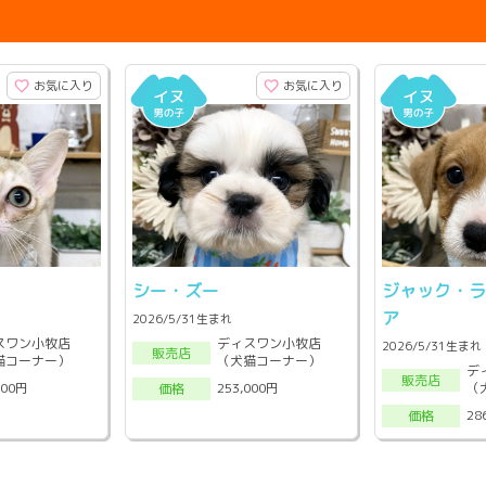
お気に入り
お気に入り
シー・ズー
ジャック・
ア
2026/5/31生まれ
スワン小牧店
ディスワン小牧店
2026/5/31生まれ
販売店
猫コーナー）
（犬猫コーナー）
デ
販売店
（
000円
253,000円
価格
28
価格