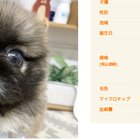
犬種
性別
地域
誕生日
価格
[税込価格]
毛色
マイクロチップ
血統書