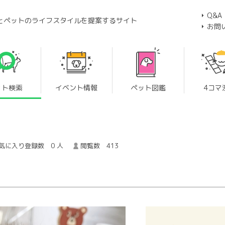
Q&A
とペットのライフスタイルを提案するサイト
お問
ット検索
イベント情報
ペット図鑑
4コマ
気に入り登録数 0 人
閲覧数 413