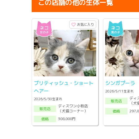
この店舗の他の生体一覧
お気に入り
ブリティッシュ・ショート
シンガプーラ
ヘアー
2026/5/11生まれ
ディ
2026/5/30生まれ
販売店
（犬
ディスワン小牧店
販売店
（犬猫コーナー）
297,
価格
308,000円
価格