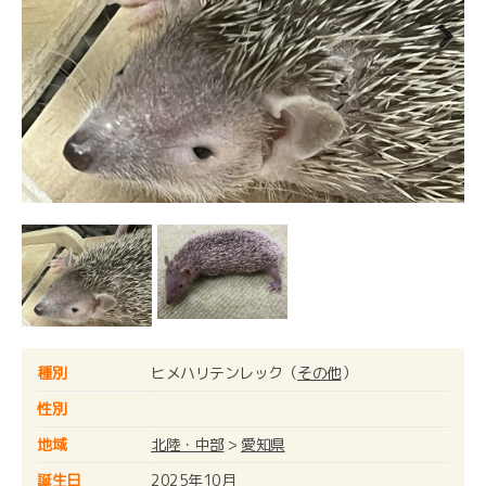
Next
種別
ヒメハリテンレック（
その他
）
性別
地域
北陸・中部
>
愛知県
誕生日
2025年10月