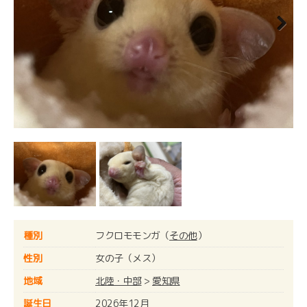
Next
種別
フクロモモンガ（
その他
）
性別
女の子（メス）
地域
北陸・中部
>
愛知県
誕生日
2026年12月