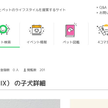
Q&A
とペットのライフスタイルを提案するサイト
お問
ット検索
イベント情報
ペット図鑑
4コマ
登録数 0 人
閲覧数 201
IX） の子犬詳細