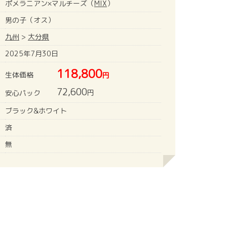
ポメラニアン×マルチーズ（
MIX
）
男の子（オス）
九州
>
大分県
2025年7月30日
118,800
生体価格
円
72,600
円
安心パック
ブラック&ホワイト
済
無