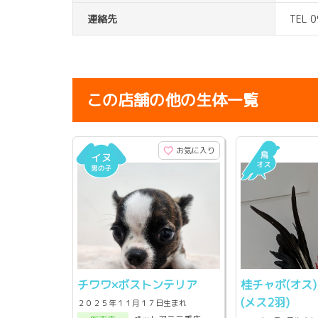
連絡先
TEL 
この店舗の他の生体一覧
お気に入り
チワワ×ボストンテリア
桂チャボ(オス
(メス2羽)
２０２５年１１月１７日生まれ