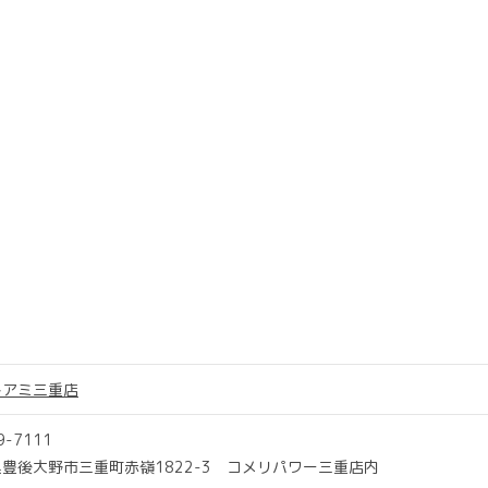
トアミ三重店
9-7111
豊後大野市三重町赤嶺1822-3 コメリパワー三重店内