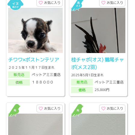
お気に入り
お気に入り
チワワ×ボストンテリア
桂チャボ(オス) 鶉尾チャ
ボ(メス2羽)
２０２５年１１月１７日生まれ
ペットアミ三重店
販売店
2025年5月1日生まれ
ペットアミ三重店
１８８０００
販売店
価格
23,800円
価格
お気に入り
お気に入り