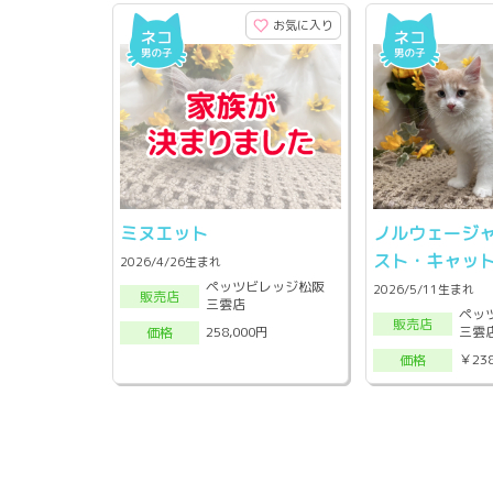
お気に入り
ミヌエット
ノルウェージ
スト・キャッ
2026/4/26生まれ
ペッツビレッジ松阪
2026/5/11生まれ
販売店
三雲店
ペッ
販売店
三雲
258,000円
価格
￥23
価格