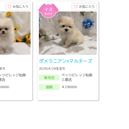
お気に入り
お気に入り
ン
ポメラニアン×マルチーズ
生まれ
2026/4/26生まれ
ッツビレッジ松阪
ペッツビレッジ松阪
販売店
雲店
三雲店
48000
￥298000
価格