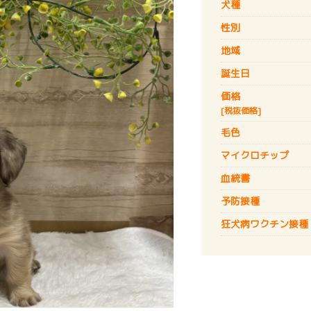
犬種
性別
地域
誕生日
価格
[税抜価格]
毛色
マイクロチップ
血統書
予防接種
狂犬病
ワクチン接種