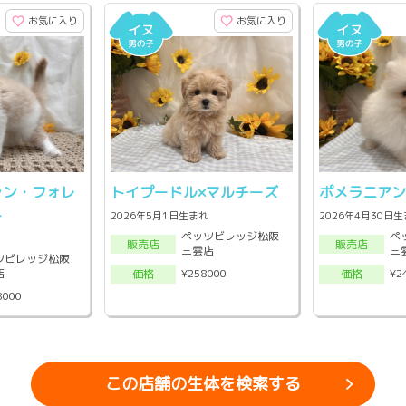
お気に入り
お気に入り
ャン・フォレ
トイプードル×マルチーズ
ポメラニア
ト
2026年5月1日生まれ
2026年4月30日
ペッツビレッジ松阪
ペ
販売店
販売店
三雲店
三
ツビレッジ松阪
店
¥258000
¥2
価格
価格
8000
この店舗の生体を検索する