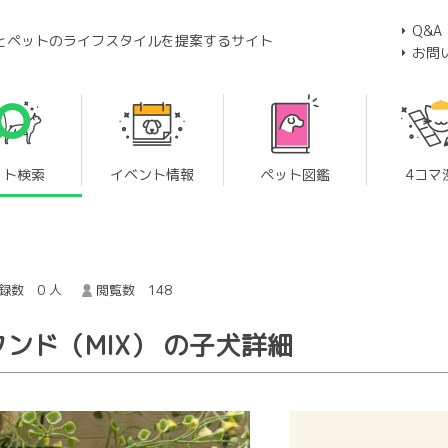
Q&A
とペットのライフスタイルを提案するサイト
お問
ット検索
イベント情報
ペット図鑑
4コマ
録数 0 人
閲覧数 148
ンド（MIX） の子犬詳細