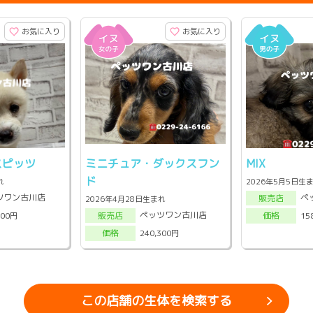
お気に入り
お気に入り
ピッツ
ミニチュア・ダックスフン
MIX
ド
れ
2026年5月5日生
ツワン古川店
ペ
販売店
2026年4月28日生まれ
ペッツワン古川店
000円
15
販売店
価格
240,300円
価格
この店舗の生体を検索する