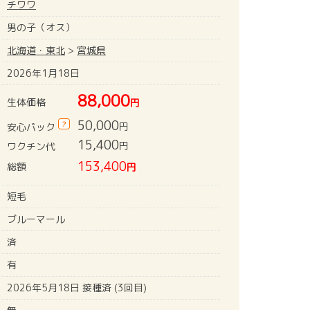
チワワ
男の子（オス）
北海道・東北
>
宮城県
2026年1月18日
88,000
生体価格
円
50,000
?
円
安心パック
15,400
円
ワクチン代
153,400
総額
円
短毛
ブルーマール
済
有
2026年5月18日 接種済 (3回目)