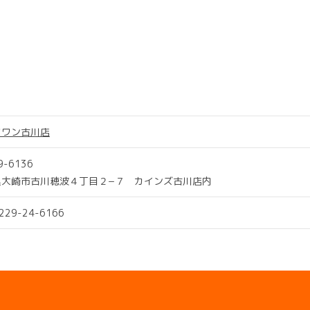
ツワン古川店
9-6136
県大崎市古川穂波４丁目２−７ カインズ古川店内
0229-24-6166