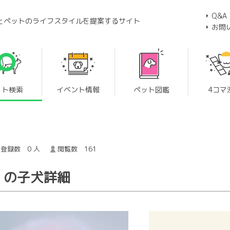
Q&A
とペットのライフスタイルを提案するサイト
お問
ット検索
イベント情報
ペット図鑑
4コマ
登録数 0 人
閲覧数 161
 の子犬詳細