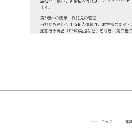
当社がお預かりする個人情報は、アフターサービ
ます。
第3者への開示・委託先の管理
当社がお預かりする個人情報は、お客様の同意・
託を行う場合（DMの発送など）を除き、第三者
また、業務の委託を行う場合には、業務委託先と
情報管理
当社がお預かりする氏名、住所、電話番号等の個
また、お預かりする個人情報の開示、訂正、利用
教育・改善
社員に対する教育を実施するほか、個人情報に関
ます。
サイトマップ
運