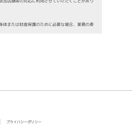
該当店舗等の対応に利用させていただくことがあり
身体または財産保護のために必要な場合、業務の委
の紛失、破壊、漏洩等などの危険防止に努めます。
情報に関する法令を遵守し、継続した見直しを図り
プライバシーポリシー