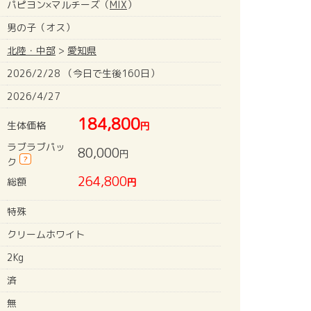
パピヨン×マルチーズ（
MIX
）
男の子（オス）
北陸・中部
>
愛知県
2026/2/28 （今日で生後160日）
2026/4/27
184,800
生体価格
円
ラブラブパッ
80,000
円
?
ク
264,800
総額
円
特殊
クリームホワイト
2Kg
済
無