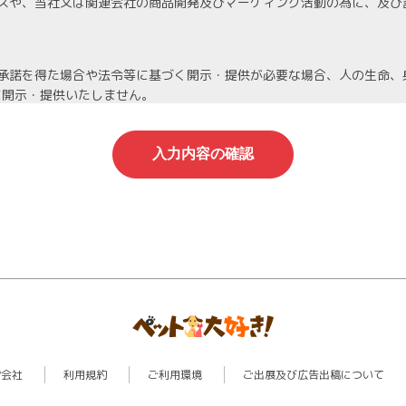
スや、当社又は関連会社の商品開発及びマーケィング活動の為に、及び
承諾を得た場合や法令等に基づく開示・提供が必要な場合、人の生命、
に開示・提供いたしません。
機密保持契約を締結し、厳重な管理を義務付けます。
人情報は当社が責任を持って管理し、個人情報への不正アクセスや情報
停止等を希望される場合は、速やかに対応いたします。
わる管理責任者を置き、適切に管理を行い、その保護に努めます。個人
営会社
利用規約
ご利用環境
ご出展及び広告出稿について