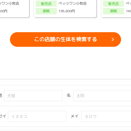
ツワン小牧店
ペッツワン小牧店
ペ
販売店
販売店
800円
195,800円
14
価格
価格
この店舗の生体を検索する
姓
名
セイ
メイ