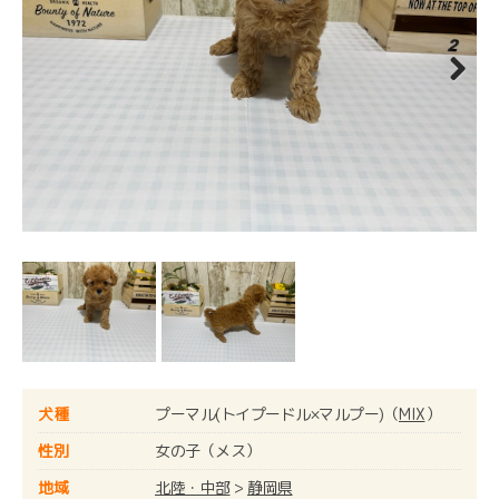
Next
犬種
プーマル(トイプードル×マルプー)（
MIX
）
性別
女の子（メス）
地域
北陸・中部
>
静岡県