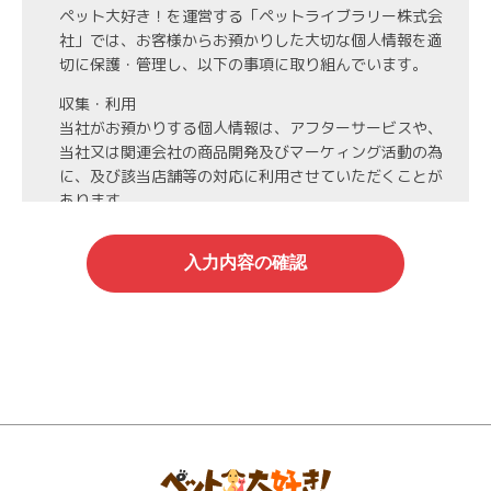
ペット大好き！を運営する「ペットライブラリー株式会
社」では、お客様からお預かりした大切な個人情報を適
切に保護・管理し、以下の事項に取り組んでいます。
収集・利用
当社がお預かりする個人情報は、アフターサービスや、
当社又は関連会社の商品開発及びマーケィング活動の為
に、及び該当店舗等の対応に利用させていただくことが
あります。
第3者への開示・委託先の管理
当社がお預かりする個人情報は、お客様の同意・承諾を
得た場合や法令等に基づく開示・提供が必要な場合、人
の生命、身体または財産保護のために必要な場合、業務
の委託を行う場合（DMの発送など）を除き、第三者に
開示・提供いたしません。
また、業務の委託を行う場合には、業務委託先と機密保
持契約を締結し、厳重な管理を義務付けます。
情報管理
当社がお預かりする氏名、住所、電話番号等の個人情報