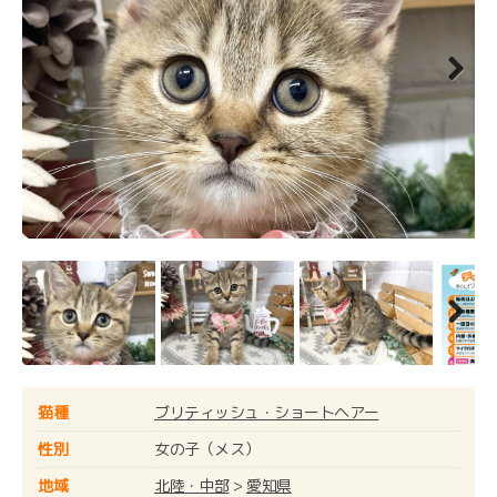
Next
Next
猫種
ブリティッシュ・ショートヘアー
性別
女の子（メス）
地域
北陸・中部
>
愛知県