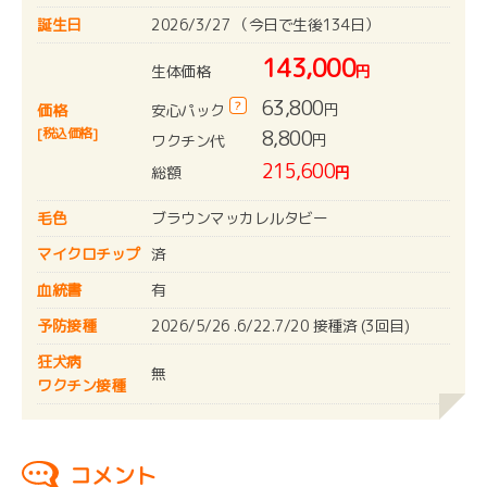
誕生日
2026/3/27 （今日で生後134日）
143,000
生体価格
円
63,800
?
円
安心パック
価格
[税込価格]
8,800
円
ワクチン代
215,600
総額
円
毛色
ブラウンマッカレルタビー
マイクロチップ
済
血統書
有
予防接種
2026/5/26 .6/22.7/20 接種済 (3回目)
狂犬病
無
ワクチン接種
コメント