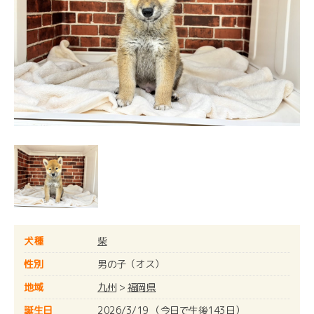
犬種
柴
性別
男の子（オス）
地域
九州
>
福岡県
誕生日
2026/3/19 （今日で生後143日）