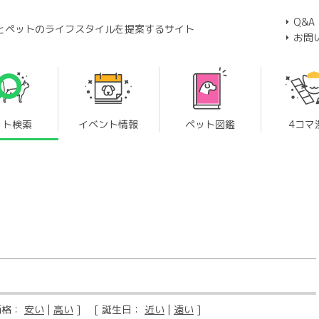
Q&A
とペットのライフスタイルを提案するサイト
お問
ット検索
イベント情報
ペット図鑑
4コマ
価格：
安い
|
高い
] [ 誕生日：
近い
|
遠い
]