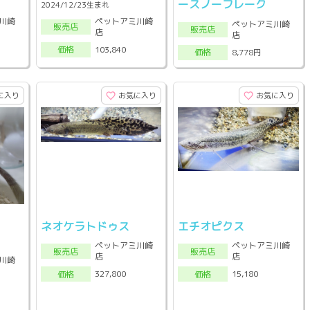
ースノーフレーク
2024/12/23生まれ
川崎
ペットアミ川崎
ペットアミ川崎
販売店
販売店
店
店
103,840
価格
8,778円
価格
に入り
お気に入り
お気に入り
ネオケラトドゥス
エチオピクス
ペットアミ川崎
ペットアミ川崎
販売店
販売店
店
店
川崎
327,800
15,180
価格
価格