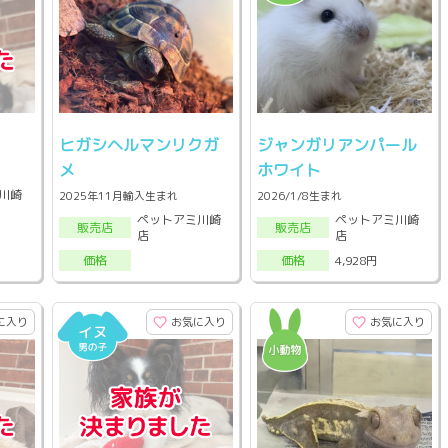
ヒガシヘルマンリクガ
ジャンガリアンパール
メ
ホワイト
川崎
2025年11月輸入生まれ
2026/1/8生まれ
ペットアミ川崎
ペットアミ川崎
販売店
販売店
店
店
4,928円
価格
価格
に入り
お気に入り
お気に入り