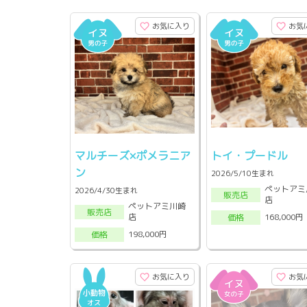
お気に入り
お気
マルチーズ×ポメラニア
トイ・プードル
ン
2026/5/10生まれ
ペットアミ
2026/4/30生まれ
販売店
店
ペットアミ川崎
販売店
店
168,000円
価格
198,000円
価格
お気に入り
お気