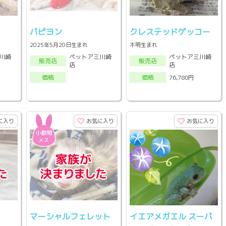
パピヨン
クレステッドゲッコー
2025年5月20日生まれ
不明生まれ
川崎
ペットアミ川崎
ペットアミ川崎
販売店
販売店
店
店
76,780円
価格
価格
に入り
お気に入り
お気に入り
マーシャルフェレット
イエアメガエル スーパ