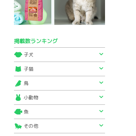
掲載数ランキング
子犬
子猫
鳥
小動物
魚
その他