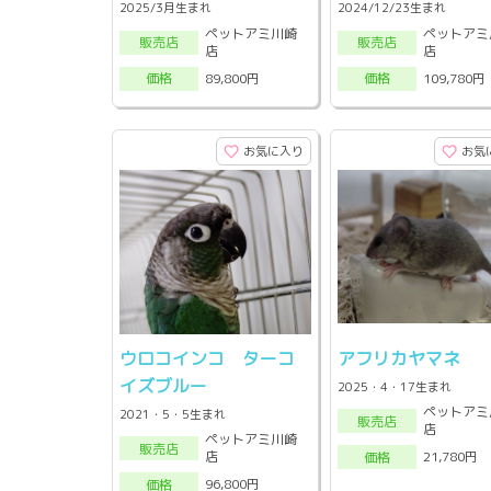
2025/3月生まれ
2024/12/23生まれ
ペットアミ川崎
ペットアミ
販売店
販売店
店
店
89,800円
109,780円
価格
価格
お気に入り
お気
ウロコインコ ターコ
アフリカヤマネ
イズブルー
2025・4・17生まれ
ペットアミ
2021・5・5生まれ
販売店
店
ペットアミ川崎
販売店
店
21,780円
価格
96,800円
価格