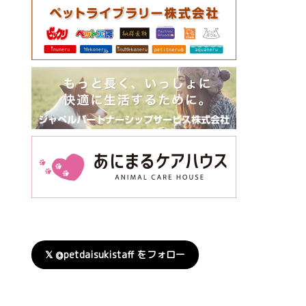
𝕏 @petdaisukistaff をフォロー