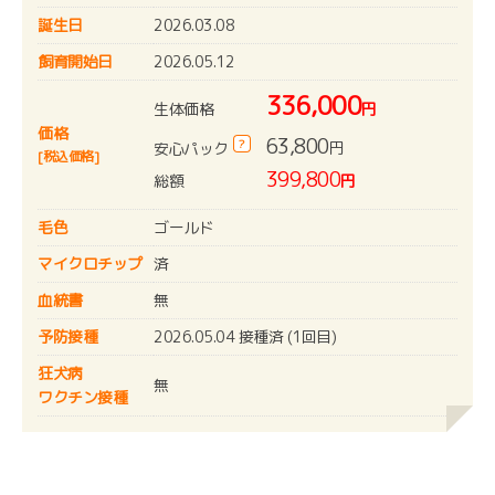
誕生日
2026.03.08
飼育開始日
2026.05.12
336,000
生体価格
円
価格
63,800
?
円
安心パック
[税込価格]
399,800
総額
円
毛色
ゴールド
マイクロチップ
済
血統書
無
予防接種
2026.05.04 接種済 (1回目)
狂犬病
無
ワクチン接種