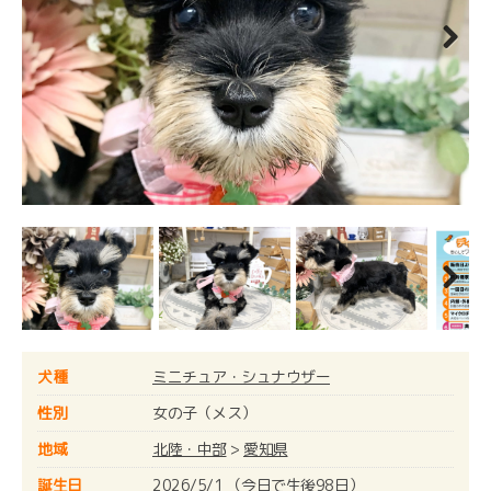
Next
Next
犬種
ミニチュア・シュナウザー
性別
女の子（メス）
地域
北陸・中部
>
愛知県
誕生日
2026/5/1 （今日で生後98日）