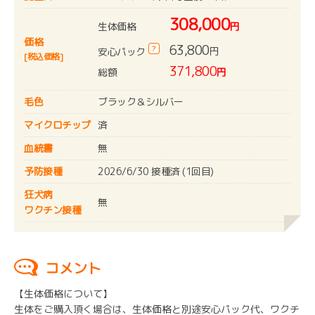
308,000
生体価格
円
価格
63,800
?
円
安心パック
[税込価格]
371,800
総額
円
毛色
ブラック＆シルバー
マイクロチップ
済
血統書
無
予防接種
2026/6/30 接種済 (1回目)
狂犬病
無
ワクチン接種
コメント
【生体価格について】
生体をご購入頂く場合は、生体価格と別途安心パック代、ワクチ