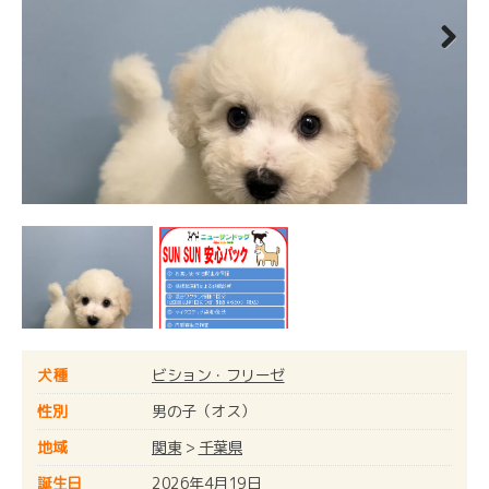
Next
犬種
ビション・フリーゼ
性別
男の子（オス）
地域
関東
>
千葉県
誕生日
2026年4月19日