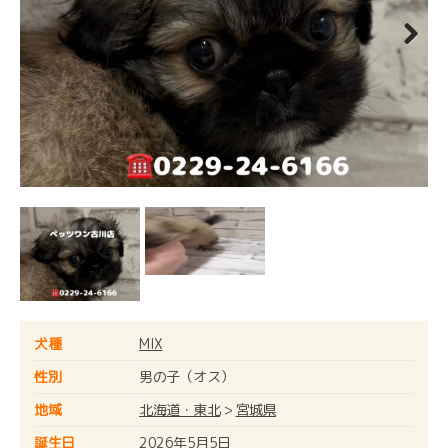
Next
犬種
MIX
性別
男の子（オス）
地域
北海道・東北
>
宮城県
誕生日
2026年5月5日