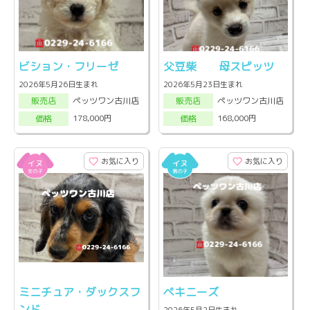
ビション・フリーゼ
父豆柴 母スピッツ
2026年5月26日生まれ
2026年5月23日生まれ
ペッツワン古川店
ペッツワン古川店
販売店
販売店
178,000円
168,000円
価格
価格
お気に入り
お気に入り
ミニチュア・ダックスフ
ペキニーズ
ンド
2026年5月2日生まれ