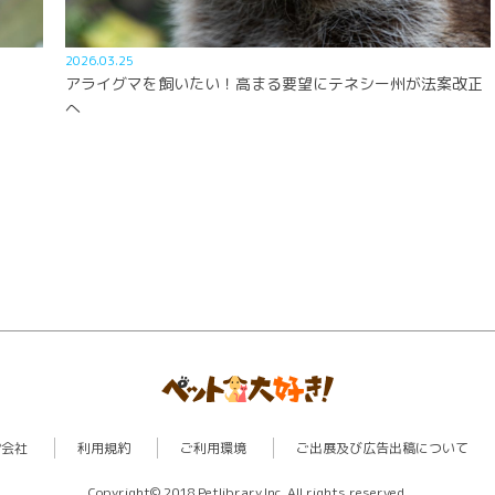
2026.03.25
アライグマを飼いたい！高まる要望にテネシー州が法案改正
へ
営会社
利用規約
ご利用環境
ご出展及び広告出稿について
Copyright© 2018 Petlibrary,Inc. All rights reserved.