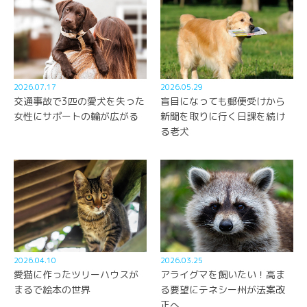
2026.07.17
2026.05.29
交通事故で3匹の愛犬を失った
盲目になっても郵便受けから
女性にサポートの輪が広がる
新聞を取りに行く日課を続け
る老犬
2026.04.10
2026.03.25
愛猫に作ったツリーハウスが
アライグマを飼いたい！高ま
まるで絵本の世界
る要望にテネシー州が法案改
正へ