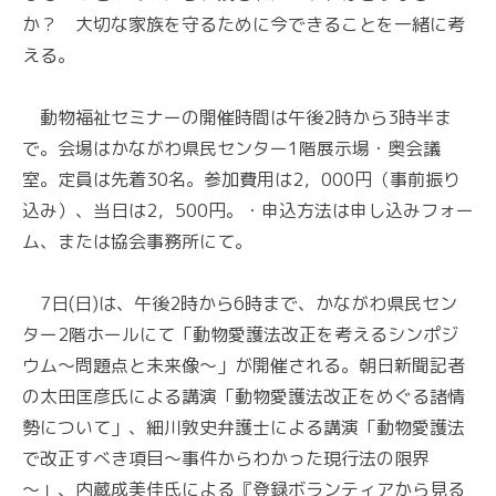
か？ 大切な家族を守るために今できることを一緒に考
える。
動物福祉セミナーの開催時間は午後2時から3時半ま
で。会場はかながわ県民センター1階展示場・奥会議
室。定員は先着30名。参加費用は2，000円（事前振り
込み）、当日は2，500円。・申込方法は申し込みフォー
ム、または協会事務所にて。
7日(日)は、午後2時から6時まで、かながわ県民セン
ター2階ホールにて「動物愛護法改正を考えるシンポジ
ウム～問題点と未来像～」が開催される。朝日新聞記者
の太田匡彦氏による講演「動物愛護法改正をめぐる諸情
勢について」、細川敦史弁護士による講演「動物愛護法
で改正すべき項目～事件からわかった現行法の限界
～」、内蔵成美佳氏による『登録ボランティアから見る