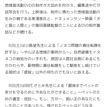
地域猫活動DVDの制作が大詰めを向かえ、編集途中だが
試写会を行う。上映後は、制作に携わった地域猫活動の
生みの親である黒澤泰氏と、ドキュメンタリー映画「犬
と猫と人間と」の飯田基晴監督の二人によるDVD制作裏
話などが聴ける。
6日(土)は小島望先生による「ノネコ問題の責任転嫁を
許すな」～やんばる地域の事例から～。自然破壊もイヌ
ネコの殺処分のいずれも、原因は人間社会側にあるにも
かかわらず、動物側に責任転嫁をして駆除をし続けてい
る現状は「虐殺」以外の何ものでもないと訴える。
8日(月)は田代 さとみ先生による「最後までペットの
幸せを守るために今あなたができること」～ペットのた
めの遺言・信託～。もし、万が一、飼い主のあなたにも
しものことがあったら、残されたペットはどうなる