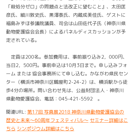
「殺処分ゼロ」の問題点と法改正に望むこと』、太田匡
彦氏、細川敦史氏、黒澤泰氏、内蔵成美佳氏、ゲストに
福島みずほ参議院議員、司会は山田佐代子氏（神奈川県
動物愛護協会会長）によるパネルディスカッションが予
定されている。
定員は200名。参加費用は、事前振り込み2，000円、
当日2，500円。事前申込は10月3日まで。申し込みフォ
ーム または 協会事務所にて申し込む。かながわ県民セン
ター（横浜市神奈川区鶴屋町2-24-2）は、横浜駅から徒
歩4分の場所。問い合わせ先は、公益財団法人・神奈川
県動物愛護協会、電話：045-421-5592 。
関連URL:
第17回 写真展2018 神奈川県動物愛護協会の
歴史と未来～60周年フェスティバル～
セミナー詳細はこ
ちら
シンポジウム詳細はこちら