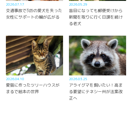
2026.07.17
2026.05.29
交通事故で3匹の愛犬を失った
盲目になっても郵便受けから
女性にサポートの輪が広がる
新聞を取りに行く日課を続け
る老犬
2026.04.10
2026.03.25
愛猫に作ったツリーハウスが
アライグマを飼いたい！高ま
まるで絵本の世界
る要望にテネシー州が法案改
正へ