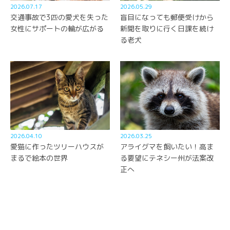
2026.07.17
2026.05.29
交通事故で3匹の愛犬を失った
盲目になっても郵便受けから
女性にサポートの輪が広がる
新聞を取りに行く日課を続け
る老犬
2026.04.10
2026.03.25
愛猫に作ったツリーハウスが
アライグマを飼いたい！高ま
まるで絵本の世界
る要望にテネシー州が法案改
正へ