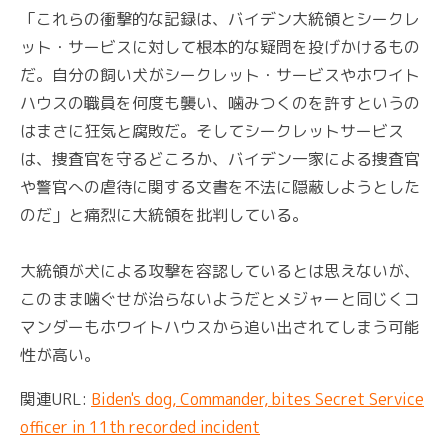
「これらの衝撃的な記録は、バイデン大統領とシークレ
ット・サービスに対して根本的な疑問を投げかけるもの
だ。自分の飼い犬がシークレット・サービスやホワイト
ハウスの職員を何度も襲い、噛みつくのを許すというの
はまさに狂気と腐敗だ。そしてシークレットサービス
は、捜査官を守るどころか、バイデン一家による捜査官
や警官への虐待に関する文書を不法に隠蔽しようとした
のだ」と痛烈に大統領を批判している。
大統領が犬による攻撃を容認しているとは思えないが、
このまま噛ぐせが治らないようだとメジャーと同じくコ
マンダーもホワイトハウスから追い出されてしまう可能
性が高い。
関連URL:
Biden's dog, Commander, bites Secret Service
officer in 11th recorded incident