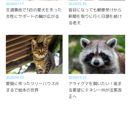
2026.07.17
2026.05.29
交通事故で3匹の愛犬を失った
盲目になっても郵便受けから
女性にサポートの輪が広がる
新聞を取りに行く日課を続け
る老犬
2026.04.10
2026.03.25
愛猫に作ったツリーハウスが
アライグマを飼いたい！高ま
まるで絵本の世界
る要望にテネシー州が法案改
正へ