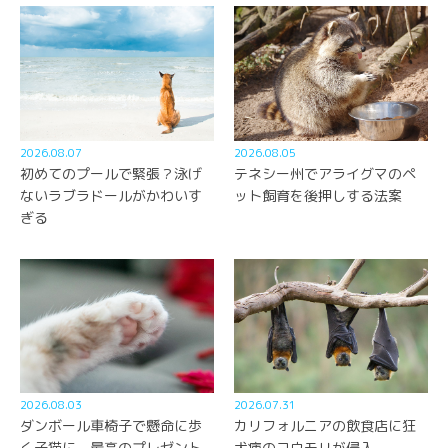
2026.08.07
2026.08.05
初めてのプールで緊張？泳げ
テネシー州でアライグマのペ
ないラブラドールがかわいす
ット飼育を後押しする法案
ぎる
2026.08.03
2026.07.31
ダンボール車椅子で懸命に歩
カリフォルニアの飲食店に狂
く子猫に、最高のプレゼント
犬病のコウモリが侵入