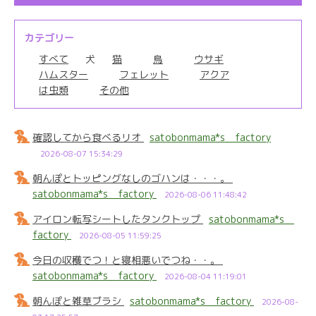
カテゴリー
すべて
犬
猫
鳥
ウサギ
ハムスター
フェレット
アクア
は虫類
その他
確認してから食べるリオ
satobonmama*s factory
2026-08-07 15:34:29
朝んぽとトッピングなしのゴハンは・・・。
satobonmama*s factory
2026-08-06 11:48:42
アイロン転写シートしたタンクトップ
satobonmama*s
factory
2026-08-05 11:59:25
今日の収穫でつ！と寝相悪いでつね・・。
satobonmama*s factory
2026-08-04 11:19:01
朝んぽと雑草ブラシ
satobonmama*s factory
2026-08-