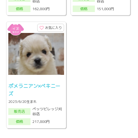
谷店
谷店
162,800円
151,800円
価格
価格
お気に入り
ポメラニアン×ペキニー
ズ
2023/6/20生まれ
ペッツビレッジ刈
販売店
谷店
217,800円
価格