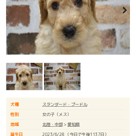
Next
犬種
スタンダード・プードル
性別
女の子（メス）
地域
北陸・中部
>
愛知県
誕生日
2023/6/28 （今日で生後1137日）