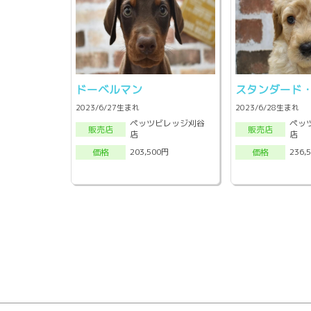
ドーベルマン
スタンダード
2023/6/27生まれ
2023/6/28生まれ
ペッツビレッジ刈谷
ペッ
販売店
販売店
店
店
203,500円
236,
価格
価格