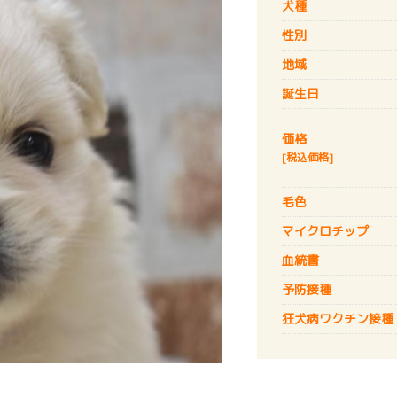
犬種
性別
地域
誕生日
価格
[税込価格]
毛色
マイクロチップ
血統書
予防接種
狂犬病
ワクチン接種