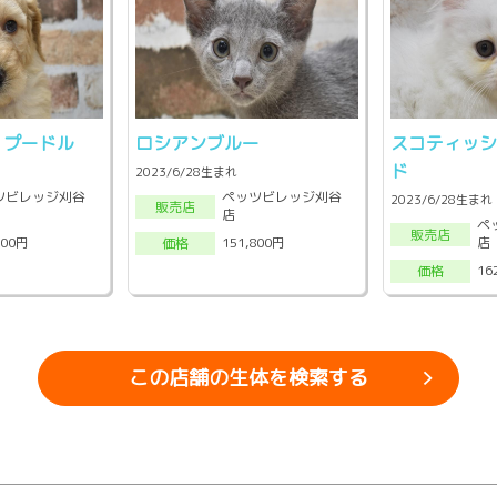
・プードル
ロシアンブルー
スコティッ
ド
2023/6/28生まれ
ツビレッジ刈谷
ペッツビレッジ刈谷
2023/6/28生まれ
販売店
店
ペ
販売店
店
500円
151,800円
価格
16
価格
この店舗の生体を検索する