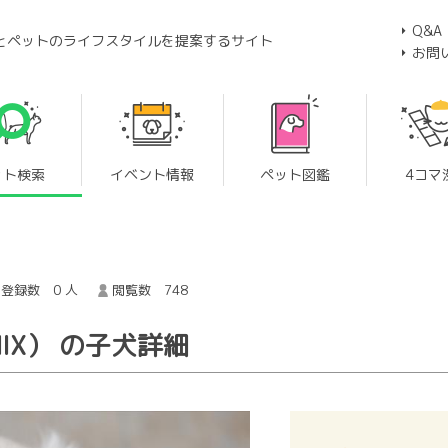
Q&A
とペットのライフスタイルを提案するサイト
お問
ット検索
イベント情報
ペット図鑑
4コマ
登録数 0 人
閲覧数 748
IX） の子犬詳細