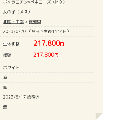
ポメラニアン×ペキニーズ（
MIX
）
女の子（メス）
北陸・中部
>
愛知県
2023/6/20 （今日で生後1144日）
217,800
生体価格
円
217,800
総額
円
ホワイト
済
無
2023/8/17 接種済
無