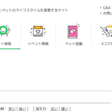
Q&A
とペットのライフスタイルを提案するサイト
お問
ット検索
イベント情報
ペット図鑑
4コマ
価格：
安い
|
高い
] [ 誕生日：
近い
|
遠い
]