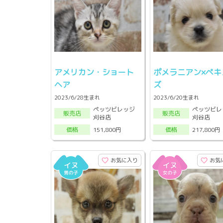
アメリカン・ショート
ポメラニアン×ペキ
ヘア
ズ
2023/6/28生まれ
2023/6/20生まれ
ペッツビレッジ
ペッツビレ
販売店
販売店
刈谷店
刈谷店
151,800円
217,800円
価格
価格
お気に入り
お気