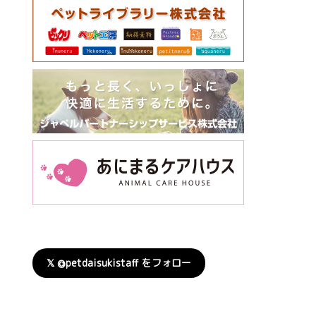
𝕏 @petdaisukistaff をフォロー