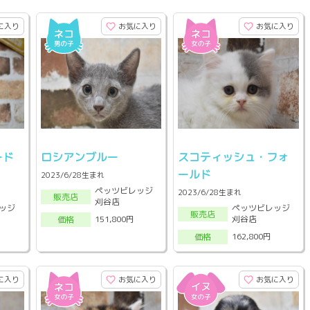
に入り
お気に入り
お気に入り
ード
ロシアンブルー
スコティッシュ・フォ
ールド
2023/6/28生まれ
ペッツビレッジ
2023/6/28生まれ
販売店
刈谷店
ッジ
ペッツビレッジ
販売店
刈谷店
151,800円
価格
162,800円
価格
に入り
お気に入り
お気に入り