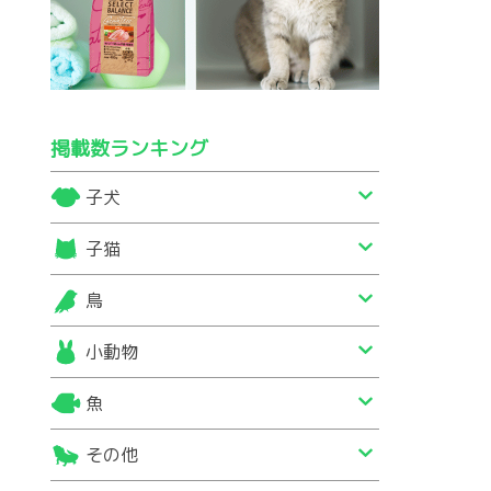
掲載数ランキング
子犬
子猫
鳥
小動物
魚
その他