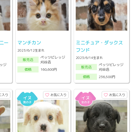
ニー
マンチカン
ミニチュア・ダックス
フンド
2023/6/12生まれ
ペッツビレッジ
2023/6/14生まれ
販売店
刈谷店
ッジ
ペッツビレッジ
販売店
刈谷店
160,600円
価格
236,500円
価格
に入り
お気に入り
お気に入り