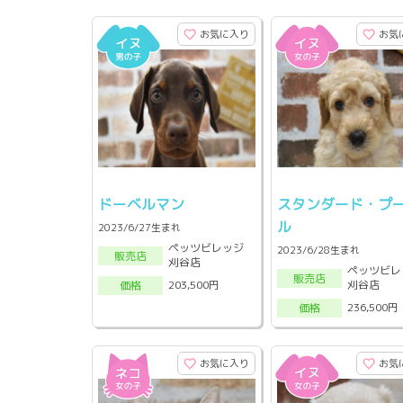
お気に入り
お気
ドーベルマン
スタンダード・プ
ル
2023/6/27生まれ
ペッツビレッジ
2023/6/28生まれ
販売店
刈谷店
ペッツビレ
販売店
刈谷店
203,500円
価格
236,500円
価格
お気に入り
お気