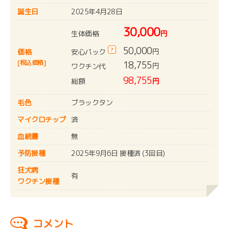
誕生日
2025年4月28日
30,000
生体価格
円
50,000
?
円
安心パック
価格
[税込価格]
18,755
円
ワクチン代
98,755
総額
円
毛色
ブラックタン
マイクロチップ
済
血統書
無
予防接種
2025年9月6日 接種済 (3回目)
狂犬病
有
ワクチン接種
コメント