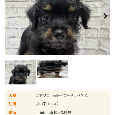
Next
犬種
父チワワ 母トイプードル（
MIX
）
性別
女の子（メス）
地域
北海道・東北
>
宮城県