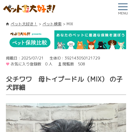
MENU
ペット大好き！
ペット検索
MIX
掲載日：2025/07/21
生体ID：392143050121729
お気に入り登録数 0 人
閲覧数 508
父チワワ 母トイプードル（MIX） の子
犬詳細