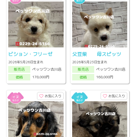
ビション・フリーゼ
父豆柴 母スピッツ
2026年5月26日生まれ
2026年5月23日生まれ
ペッツワン古川店
ペッツワン古川店
販売店
販売店
178,000円
168,000円
価格
価格
お気に入り
お気に入り