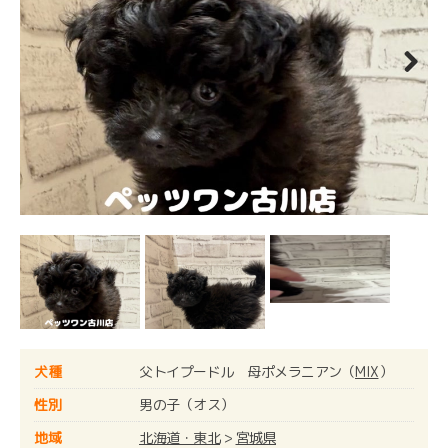
Next
犬種
父トイプードル 母ポメラニアン（
MIX
）
性別
男の子（オス）
地域
北海道・東北
>
宮城県