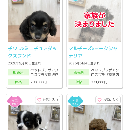
チワワ×ミニチュアダッ
マルチーズ×ヨークシャ
クスフンド
テリア
2026年5月10日生まれ
2026年5月4日生まれ
ペットプラザアク
ペットプラザアク
販売店
販売店
ロスプラザ稲沢店
ロスプラザ稲沢店
280,000円
231,000円
価格
価格
お気に入り
お気に入り