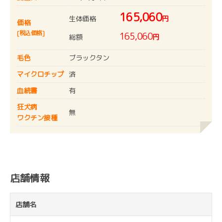
165,060
生体価格
円
価格
[税込価格]
165,060
総額
円
毛色
ブラックタン
マイクロチップ
済
血統書
有
狂犬病
無
ワクチン接種
店舗情報
店舗名