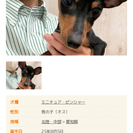
犬種
ミニチュア・ピンシャー
性別
男の子（オス）
地域
北陸・中部
>
愛知県
誕生日
25年8月5日