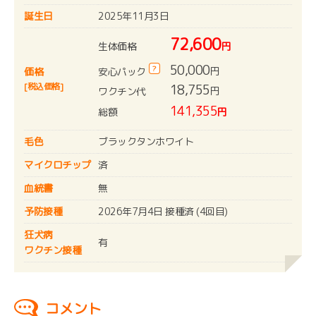
誕生日
2025年11月3日
72,600
生体価格
円
50,000
?
円
安心パック
価格
[税込価格]
18,755
円
ワクチン代
141,355
総額
円
毛色
ブラックタンホワイト
マイクロチップ
済
血統書
無
予防接種
2026年7月4日 接種済 (4回目)
狂犬病
有
ワクチン接種
コメント