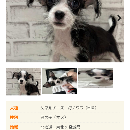
Next
犬種
父マルチーズ 母チワワ（
MIX
）
性別
男の子（オス）
地域
北海道・東北
>
宮城県