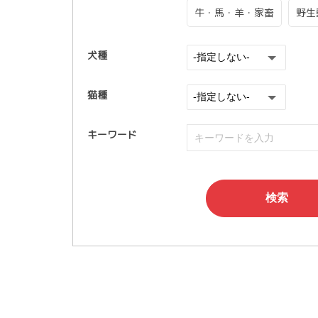
牛・馬・羊・家畜
野生
犬種
猫種
キーワード