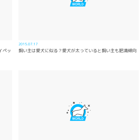
2015.07.17
イペッ
飼い主は愛犬に似る？愛犬が太っていると飼い主も肥満傾向