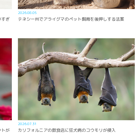
2026.08.05
いすぎ
テネシー州でアライグマのペット飼育を後押しする法案
2026.07.31
ントが
カリフォルニアの飲食店に狂犬病のコウモリが侵入