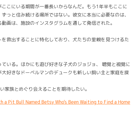
がここにいる期間が一番長いからなんだ。もう1年半もここに
、ずっと住み続ける場所ではない。彼女に本当に必要なのは、
る動画は、施設のインスタグラムを通して発信された。
トを救出することに特化しており、犬たちの里親を見つけるた
っている。ほかにも遊び好きな子犬のジョジョ、 聴覚と視覚に
が大好きなドーベルマンのデュークも新しい飼い主と家庭を探
良い家族とめぐり会えることを期待したい。
h a Pit Bull Named Betsy Who's Been Waiting to Find a Home