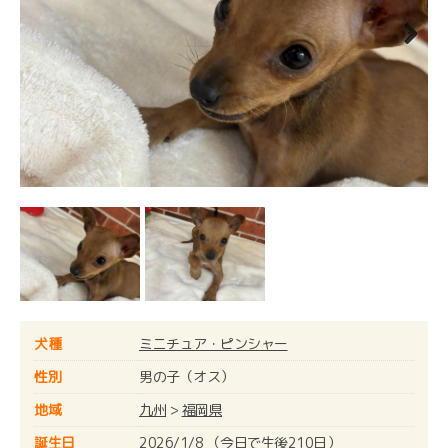
Next
犬種
ミニチュア・ピンシャー
性別
男の子（オス）
地域
九州
>
福岡県
誕生日
2026/1/8 （今日で生後210日）