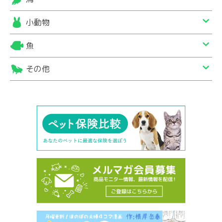
小動物
魚
その他