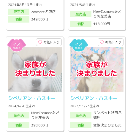
2024年8月13日生まれ
2024/5/8生まれ
MewZoomoreみど
Zoomore名取店
販売店
販売店
り阿左美店
349,800円
価格
448,000円
価格
お気に入り
お気に入り
シベリアン・ハスキー
シベリアン・ハスキー
2024/4/28生まれ
2023/11/23生まれ
MewZoomoreみど
サンペット秋田八
販売店
販売店
り阿左美店
橋店
398,000円
家族決まりました
価格
価格