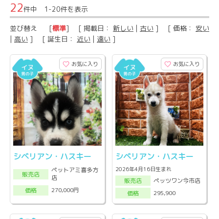
22
件中 1-20件を表示
並び替え
[
標準
] [ 掲載日：
新しい
|
古い
] [ 価格：
安い
|
高い
] [ 誕生日：
近い
|
遠い
]
お気に入り
お気に入り
シベリアン・ハスキー
シベリアン・ハスキー
2026年4月16日生まれ
ペットアミ喜多方
販売店
店
ペッツワン今市店
販売店
270,000円
価格
295,900
価格