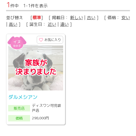
1
件中 1-1件を表示
並び替え
[
標準
] [ 掲載日：
新しい
|
古い
] [ 価格：
安い
|
高い
] [ 誕生日：
近い
|
遠い
]
お気に入り
ダルメシアン
ディスワン可児坂
販売店
戸店
298,000円
価格