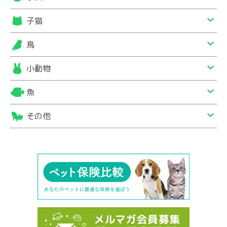
子猫
鳥
小動物
魚
その他